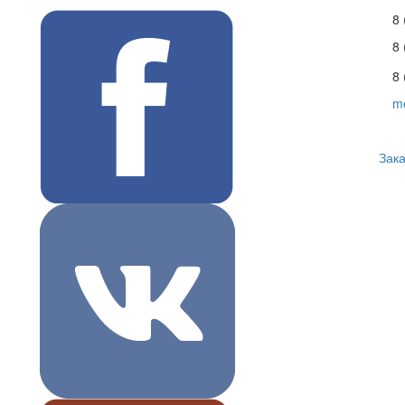
8 
8
8 
m
Зака