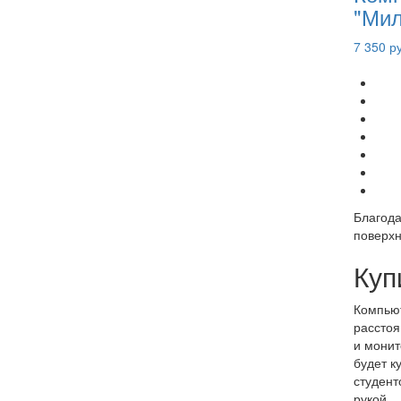
"Мил
7 350 р
Благода
поверхн
Куп
Компьют
расстоя
и монит
будет к
студент
рукой.