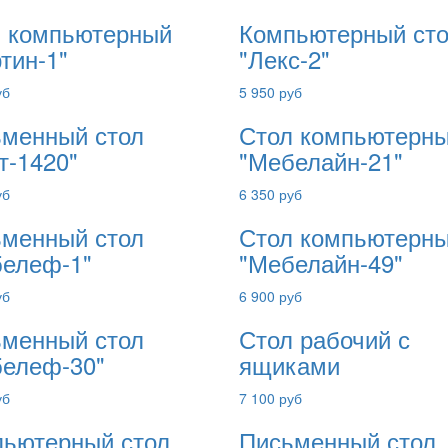
 компьютерный
Компьютерный ст
тин-1"
"Лекс-2"
уб
5 950 руб
менный стол
Стол компьютерн
т-1420"
"Мебелайн-21"
уб
6 350 руб
менный стол
Стол компьютерн
елеф-1"
"Мебелайн-49"
уб
6 900 руб
менный стол
Стол рабочий с
елеф-30"
ящиками
уб
7 100 руб
ьютерный стол
Письменный стол