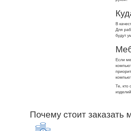
Куд
В качес
Для раб
будут у
Меб
Если ме
компьют
приорит
компьют
Те, кто
изделий
Почему стоит заказать 