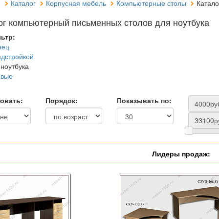
я
Каталог
Корпусная мебель
Компьютерные столы
Катало
ог компьютерный письменных столов для ноутбука
ьтр:
нец
адстройкой
 ноутбука
овые
овать:
Порядок:
Показывать по:
Лидеры продаж: