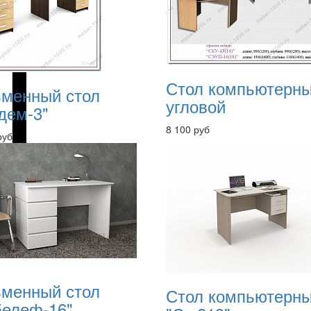
Стол компьютерн
менный стол
угловой
дем-3"
8 100 руб
руб
менный стол
Стол компьютерн
елеф-16"