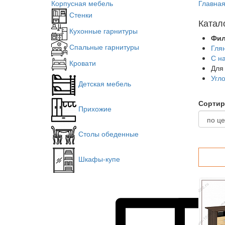
Корпусная мебель
Главна
Стенки
Катал
Кухонные гарнитуры
Фил
Спальные гарнитуры
Гля
С н
Кровати
Для
Угл
Детская мебель
Сортир
Прихожие
Столы обеденные
Шкафы-купе