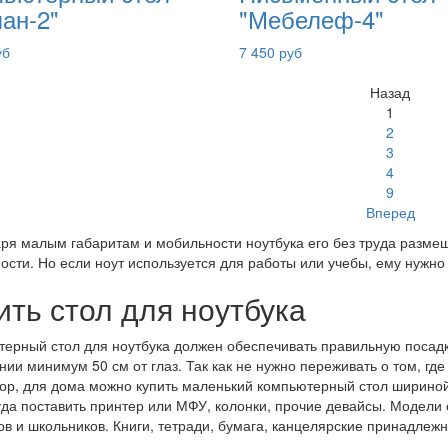
ан-2"
"Мебелеф-4"
уб
7 450 руб
Назад
1
2
3
4
9
Вперед
ря малым габаритам и мобильности ноутбука его без труда разме
ости. Но если ноут используется для работы или учебы, ему нужно
ить стол для ноутбука
ерный стол для ноутбука должен обеспечивать правильную посадк
нии минимум 50 см от глаз. Так как не нужно переживать о том, гд
ор, для дома можно купить маленький компьютерный стол шириной
уда поставить принтер или МФУ, колонки, прочие девайсы. Модели
ов и школьников. Книги, тетради, бумага, канцелярские принадлежн