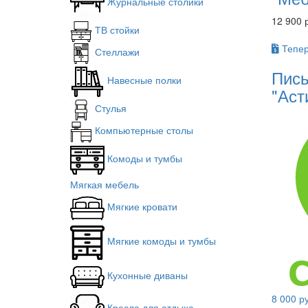
Журнальные столики
12 900 
ТВ стойки
Тепер
Стеллажи
Пись
Навесные полки
"Асти
Стулья
Компьютерные столы
Комоды и тумбы
Мягкая мебель
Мягкие кровати
Мягкие комоды и тумбы
Кухонные диваны
8 000 р
Кресла для отдыха