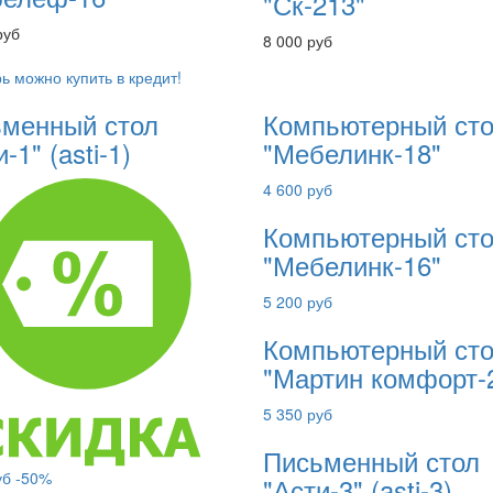
"Ск-213"
руб
8 000 руб
ь можно купить в кредит!
менный стол
Компьютерный ст
-1" (asti-1)
"Мебелинк-18"
4 600 руб
Компьютерный ст
"Мебелинк-16"
5 200 руб
Компьютерный ст
"Мартин комфорт-
5 350 руб
Письменный стол
уб
-50%
"Асти-3" (asti-3)