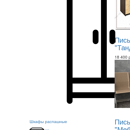
Пись
"Тан
18 400 
Пись
Шкафы распашные
"Меб