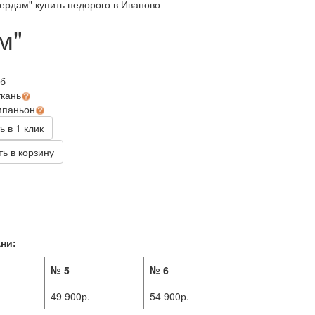
ердам" купить недорого в Иваново
м"
уб
ткань
мпаньон
ь в 1 клик
ь в корзину
ни:
№ 5
№ 6
49 900р.
54 900р.