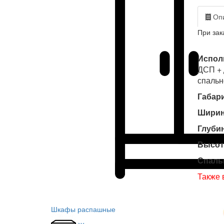
Опи
При зак
Испол
ДСП + 
спальн
Габар
Ширин
Глубин
Высот
Спаль
Также 
Шкафы распашные