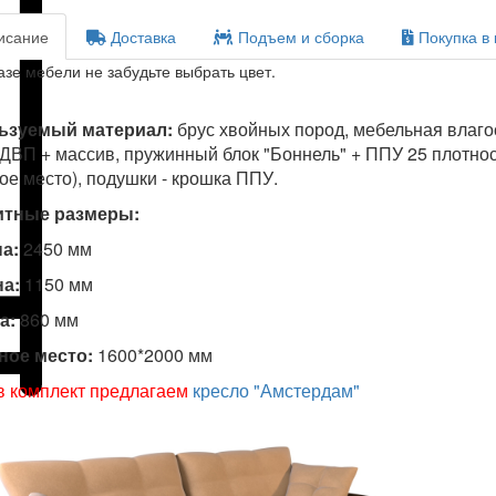
сание
Доставка
Подъем и сборка
Покупка в 
азе мебели не забудьте выбрать цвет.
ьзуемый материал:
брус хвойных пород, мебельная влаг
ДВП + массив, пружинный блок "Боннель" + ППУ 25 плотности
ое место), подушки - крошка ППУ.
итные размеры:
а:
2450 мм
а:
1150 мм
а:
860 мм
ное место:
1600*2000 мм
в комплект предлагаем
кресло "Амстердам"