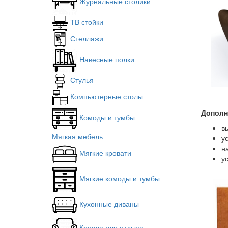
Журнальные столики
ТВ стойки
Стеллажи
Навесные полки
Стулья
Компьютерные столы
Дополн
Комоды и тумбы
в
Мягкая мебель
у
н
Мягкие кровати
у
Мягкие комоды и тумбы
Кухонные диваны
Кресла для отдыха