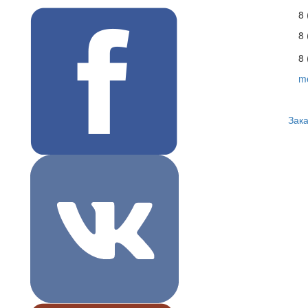
8 
8
8 
m
Зака