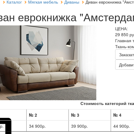
я
Каталог
Мягкая мебель
Диваны
Диван еврокнижка "Амст
ван еврокнижка "Амстерда
ЦЕНА:
29 850 р
Главная 
Ткань-ко
Заказат
Добавит
Стоимость категорий тка
№ 2
№ 3
№ 4
р.
34 900р.
39 900р.
44 900р.