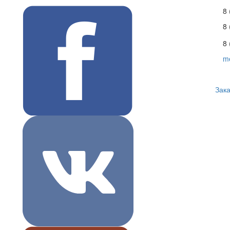
8 
8
8 
m
Зака