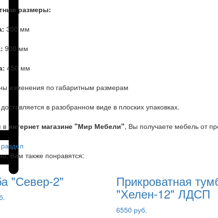
тные размеры:
а:
300 мм
:
900 мм
а:
450 мм
ны изменения по габаритным размерам
доставляется в разобранном виде в плоских упаковках.
я в
интернет магазине "Мир Мебели"
, Вы получаете мебель от п
 раздел
о, Вам также понравятся:
а "Север-2"
Прикроватная тум
"Хелен-12" ЛДСП
б.
6550 руб.