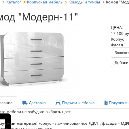
я
Каталог
Корпусная мебель
Комоды и тумбы
Комод "Моде
мод "Модерн-11"
ЦЕНА:
17 100 р
Корпус
Фасад
Заказат
Добавит
сание
Доставка
Подъем и сборка
Покупка в 
азе мебели не забудьте выбрать цвет.
зуемый материал
: корпус - ламинированное ЛДСП, фасады - МД
ляющие выдвижных ящиков.