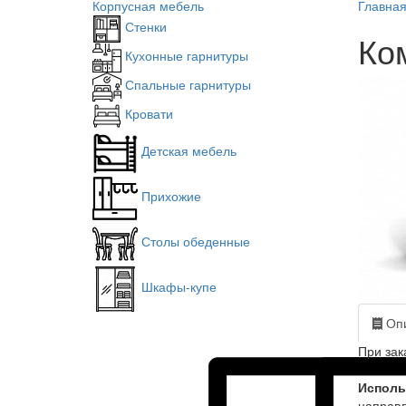
Корпусная мебель
Главна
Стенки
Ко
Кухонные гарнитуры
Спальные гарнитуры
Кровати
Детская мебель
Прихожие
Столы обеденные
Шкафы-купе
Опи
При зак
Исполь
направ