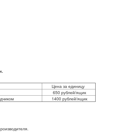
и.
Цена за единицу
м
650 рублей/ящик
дчиком
1400 рублей/ящик
производителя.