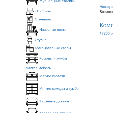
Журнальные столики
Назад в
ТВ стойки
Возможн
Стеллажи
Комо
Навесные полки
17200 р
Стулья
Компьютерные столы
Комоды и тумбы
Мягкая мебель
Мягкие кровати
Мягкие комоды и тумбы
Кухонные диваны
Кресла для отдыха