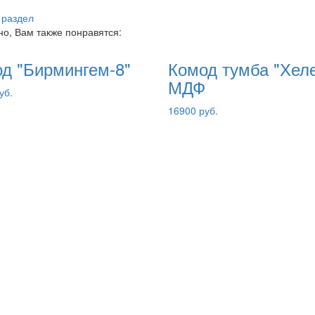
 раздел
о, Вам также понравятся:
д "Бирмингем-8"
Комод тумба "Хеле
МДФ
уб.
16900 руб.