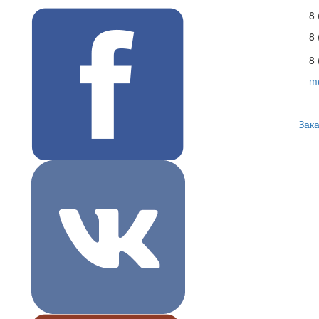
8 
8
8 
m
Зака