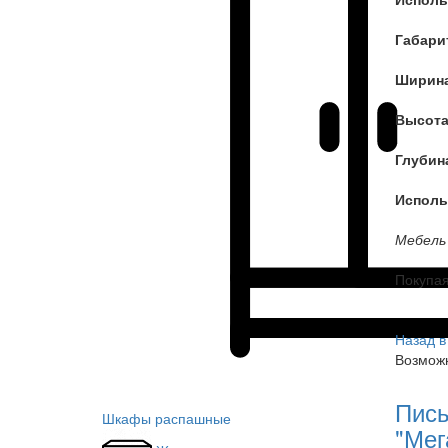
Габари
Ширин
Высот
Глубин
Исполь
Мебель 
Покупа
Назад в
Возможн
Пись
Шкафы распашные
"Мег