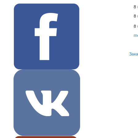
8 
8
8 
m
Зака