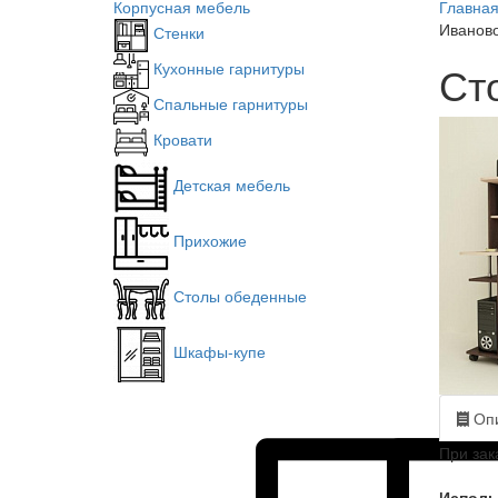
Корпусная мебель
Главна
Иванов
Стенки
Ст
Кухонные гарнитуры
Спальные гарнитуры
Кровати
Детская мебель
Прихожие
Столы обеденные
Шкафы-купе
Опи
При зак
Исполь