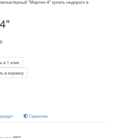
омпьютерный "Мартин-4" купить недорого в
4"
уб
ь в 1 клик
ь в корзину
кредит
Гарантии
анное ДВП