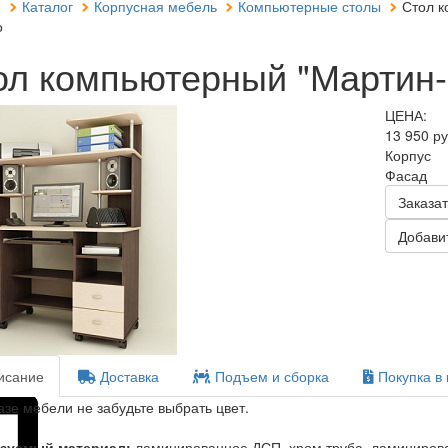
я
Каталог
Корпусная мебель
Компьютерные столы
Стол к
о
ол компьютерный "Мартин-
ЦЕНА:
13 950 р
Корпус
Фасад
Заказат
Добавит
сание
Доставка
Подъем и сборка
Покупка в 
азе мебели не забудьте выбрать цвет.
зуемый материал:
ламинированное ДСП, хром труба, ламиниров