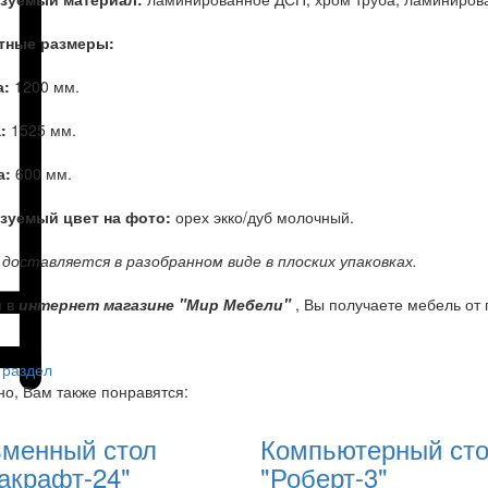
тные размеры:
а:
1200 мм.
а:
1525 мм.
а:
600 мм.
зуемый цвет на фото:
орех экко/дуб молочный.
доставляется в разобранном виде в плоских упаковках.
я в
интернет магазине "Мир Мебели"
, Вы получаете мебель от 
 раздел
о, Вам также понравятся:
менный стол
Компьютерный ст
акрафт-24"
"Роберт-3"