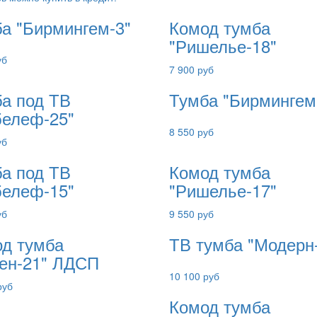
а "Бирмингем-3"
Комод тумба
"Ришелье-18"
уб
7 900 руб
а под ТВ
Тумба "Бирмингем
елеф-25"
8 550 руб
уб
а под ТВ
Комод тумба
елеф-15"
"Ришелье-17"
уб
9 550 руб
д тумба
ТВ тумба "Модерн
ен-21" ЛДСП
10 100 руб
руб
Комод тумба