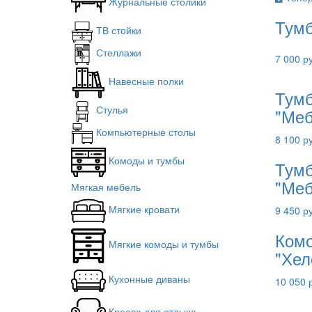
Журнальные столики
Тумб
ТВ стойки
Стеллажи
7 000 р
Навесные полки
Тумб
Стулья
"Меб
Компьютерные столы
8 100 р
Комоды и тумбы
Тумб
"Меб
Мягкая мебель
Мягкие кровати
9 450 р
Комо
Мягкие комоды и тумбы
"Хел
Кухонные диваны
10 050 
Кресла для отдыха