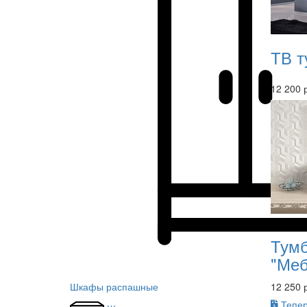
ТВ т
12 200 
Тумб
"Меб
Шкафы распашные
12 250 
Тепер