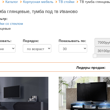
я
Каталог
Корпусная мебель
ТВ стойки
ТВ тумба глянцевы
мба глянцевые, тумба под тв Иваново
ьтр:
йки со стеклом
нцевые
овать:
Порядок:
Показывать по:
Лидеры продаж: